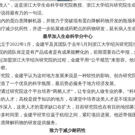
救人”，这是浙江大学生命科学研究院教授、浙江大学绍兴研究院生
中说得最有力的一句话。
胞内的蛋白质降解机器，并致力于突破现有蛋白降解药物开发的瓶颈
治疗减少抗药性，并进一步拓展难成药靶点的药物研发，延长病人生
最早加入生命科学分中心
立于2022年1月，金建平及其团队于去年5月到浙江大学绍兴研究
究院的团队肯定是有产品或者是有成果能孵化的，前期需要自己申报，
起加盟浙江大学绍兴研究院的过程，金建平用“公平规范”来形容。
考察。
研究院，金建平认为这对地方发展来说是一种软性的影响。创办研究
营造了一个优良的科学氛围，最后势必服务于地方经济发展。
通过研究院这个平台培养“两栖人才”，让专业的人做专业的事。“
洽的人才；高校是授予知识的地方，在课堂中培养这类人才是不现实
合作深入，这类人才的需求缺口在扩大，目前研究院也在有目的地招募
年多时间里，金建平经常往返于杭绍之间，紧盯项目进展。他还带领
白质降解药物的研发提供服务。
致力于减少耐药性