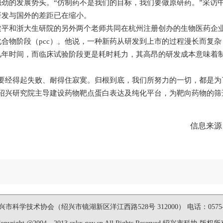
劲的发展势头。“仿制药不是我们的目标，我们要做原研药。”采访
研发与国外的差距已在缩小。
建平和浙大生研院的另外两个老师共同在杭州注册创办的生物医药企
合物阶段（pcc）。他说，一种新药从研发到上市的过程漫长而复
几年时间，而临床试验阶段更是耗时耗力，其高昂的研发成本意味着
需要经得起失败、耐得住寂寞。归根到底，我们所努力的一切，都是为
在绍兴研究院主导建设药物靶点蛋白表达及纯化平台，为靶向药物的筛
信息来源
市科学技术协会（绍兴市镜湖新区洋江西路528号 312000） 电话：0575-88