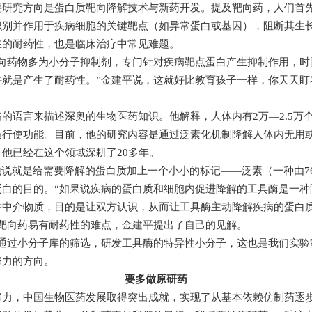
要研究方向是蛋白质靶向降解技术与新药开发。提及靶向药，人们首
识别并作用于疾病细胞的关键靶点（如异常蛋白或基因），阻断其生
在的耐药性，也是临床治疗中常见难题。
靶向药物多为小分子抑制剂，专门针对疾病靶点蛋白产生抑制作用，时
讲就是产生了耐药性。”金建平说，这就好比教育孩子一样，你天天盯
的语言来描述深奥的生物医药知识。他解释，人体内有2万—2.5万
质行使功能。目前，他的研究内容是通过泛素化机制降解人体内无用
他已经在这个领域深耕了20多年。
地说就是给需要降解的蛋白质加上一个小小的标记——泛素（一种由7
蛋白的目的。“如果说疾病的蛋白质和细胞内促进降解的工具酶是一种
种中介物质，目的是让双方认识，从而让工具酶主动降解疾病的蛋白
靶向药易有耐药性的难点，金建平提出了自己的见解。
通过小分子库的筛选，研发工具酶的特异性小分子，这也是我们实验
努力的方向。
要多做原研药
努力，中国生物医药发展取得突出成就，实现了从基本依赖仿制药逐