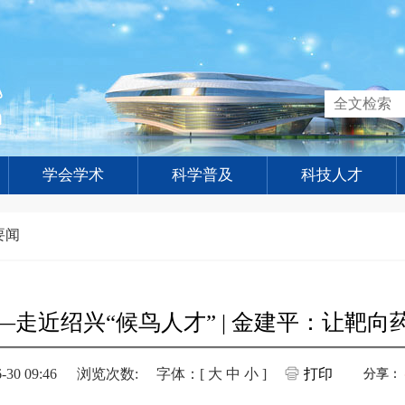
学会学术
科学普及
科技人才
要闻
—走近绍兴“候鸟人才” | 金建平：让靶向
0 09:46
浏览次数:
字体：[
大
中
小
]
打印
分享：