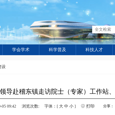
学会学术
科学普及
科技人才
建设
领导赴稽东镇走访院士（专家）工作站
5 09:42
浏览次数:
字体：[
大
中
小
]
打印
分享：