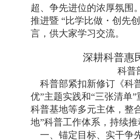
超、争先进位的浓厚氛围。
推进暨 “比学比做・创先
言，供大家学习交流。
深耕科普惠
科普
科普部紧扣新修订《科普
优”主题实践和“三张清单
科普基地等多元主体，整
地”科普工作体系，持续
一、锚定目标、实干争先