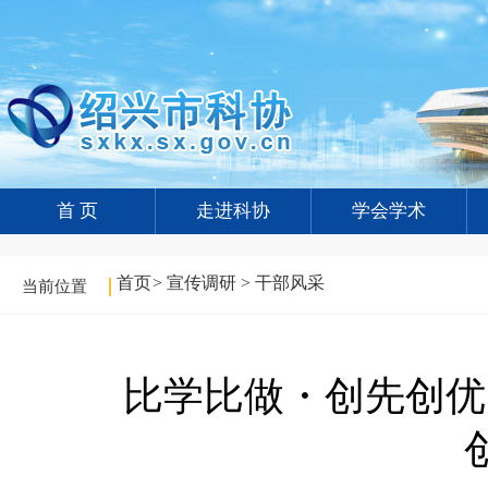
首 页
走进科协
学会学术
首页
>
宣传调研
>
干部风采
当前位置
比学比做・创先创优 