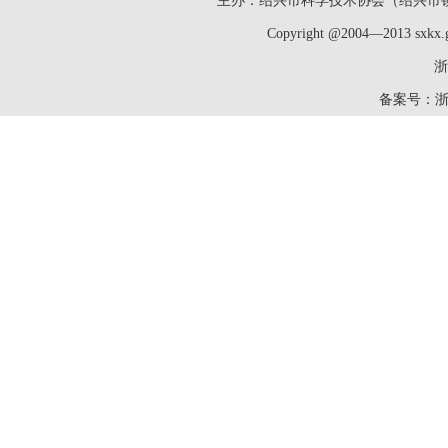
主办：绍兴市科学技术协会（绍兴市镜湖新区洋
Copyright @2004—2013 sxk
浙
备案号：
浙