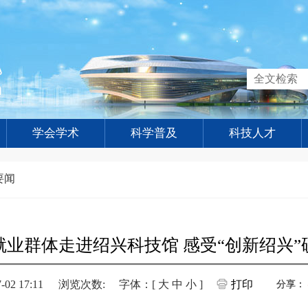
学会学术
科学普及
科技人才
要闻
就业群体走进绍兴科技馆 感受“创新绍兴”
2 17:11
浏览次数:
字体：[
大
中
小
]
打印
分享：