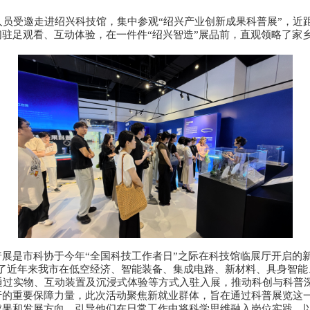
人员受邀走进绍兴科技馆，集中参观“绍兴产业创新成果科普展”，近
驻足观看、互动体验，在一件件“绍兴智造”展品前，直观领略了家乡产
展是市科协于今年“全国科技工作者日”之际在科技馆临展厅开启的新
示了近年来我市在低空经济、智能装备、集成电路、新材料、具身智能
通过实物、互动装置及沉浸式体验等方式入驻入展，推动科创与科普
行的重要保障力量，此次活动聚焦新就业群体，旨在通过科普展览这
成果和发展方向，引导他们在日常工作中将科学思维融入岗位实践，