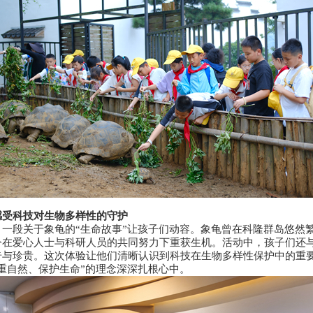
感受科技对生物多样性的守护
一段关于象龟的“生命故事”让孩子们动容。象龟曾在科隆群岛悠然
今在爱心人士与科研人员的共同努力下重获生机。活动中，孩子们还
奇与珍贵。这次体验让他们清晰认识到科技在生物多样性保护中的重
重自然、保护生命”的理念深深扎根心中。