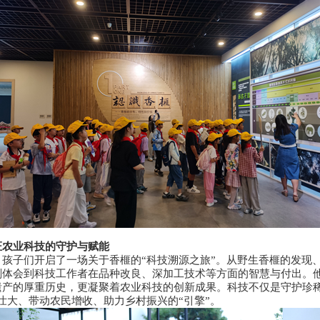
证农业科技的守护与赋能
孩子们开启了一场关于香榧的“科技溯源之旅”。从野生香榧的发现
刻体会到科技工作者在品种改良、深加工技术等方面的智慧与付出。
遗产的厚重历史，更凝聚着农业科技的创新成果。科技不仅是守护珍稀
壮大、带动农民增收、助力乡村振兴的“引擎”。