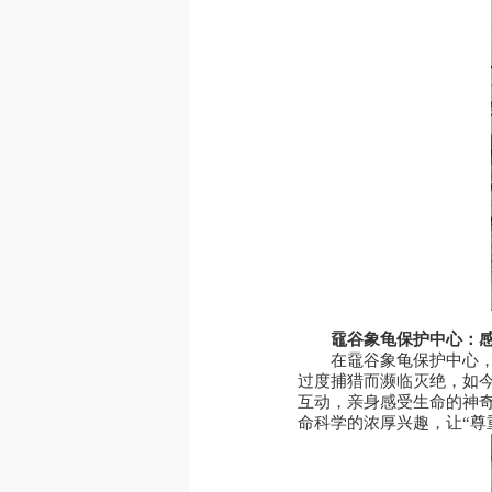
黿
谷象龟保护中心：
在黿谷象龟保护中心，
过度捕猎而濒临灭绝，如
互动，亲身感受生命的神
命科学的浓厚兴趣，让“尊