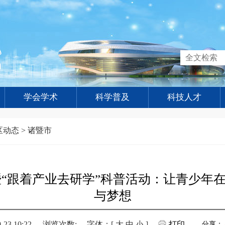
学会学术
科学普及
科技人才
区动态
>
诸暨市
暨“跟着产业去研学”科普活动：让青少年
与梦想
3 10:22
浏览次数:
字体：[
大
中
小
]
打印
分享：