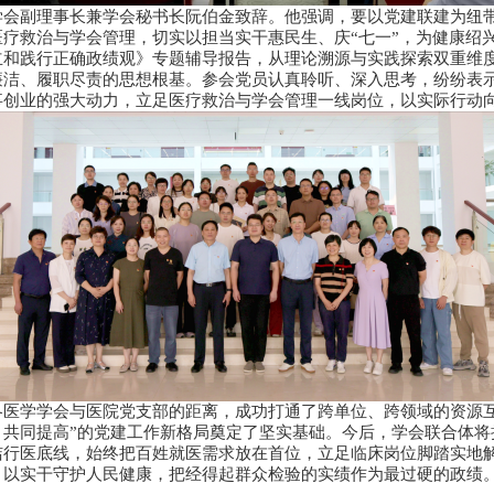
学会副理事长兼学会秘书长阮伯金致辞。他强调，要以党建联建为纽
疗救治与学会管理，切实以担当实干惠民生、庆“七一”，为健康绍
立和践行正确政绩观》专题辅导报告，从理论溯源与实践探索双重维
廉洁、履职尽责的思想根基。参会党员认真聆听、深入思考，纷纷表
事创业的强大动力，立足医疗救治与学会管理一线岗位，以实际行动
各医学学会与医院党支部的距离，成功打通了跨单位、跨领域的资源互
、共同提高”的党建工作新格局奠定了坚实基础。今后，学会联合体将
洁行医底线，始终把百姓就医需求放在首位，立足临床岗位脚踏实地
，以实干守护人民健康，把经得起群众检验的实绩作为最过硬的政绩