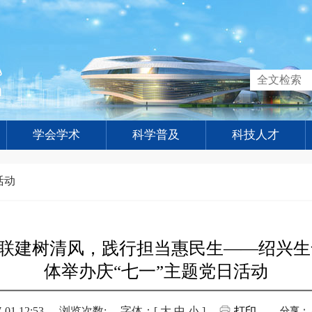
学会学术
科学普及
科技人才
活动
建联建树清风，践行担当惠民生——绍兴生
体举办庆“七一”主题党日活动
1 12:53
浏览次数:
字体：[
大
中
小
]
打印
分享：