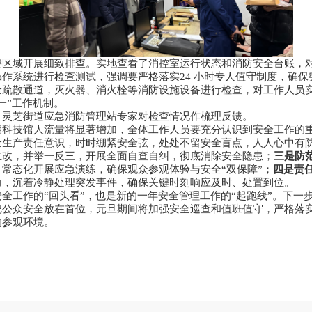
键区域开展细致排查。实地查看了消控室运行状态和消防安全台账，
作系统进行检查测试，强调要严格落实24 小时专人值守制度，确保
全疏散通道，灭火器、消火栓等消防设施设备进行检查，对工作人员
一”工作机制。
，灵芝街道应急消防管理站专家对检查情况作梳理反馈。
期科技馆人流量将显著增加，全体工作人员要充分认识到安全工作的
全生产责任意识，时时绷紧安全弦，处处不留安全盲点，人人心中有
立改，并举一反三，开展全面自查自纠，彻底消除安全隐患；
三是防
常态化开展应急演练，确保观众参观体验与安全“双保障”；
四是责
力，沉着冷静处理突发事件，确保关键时刻响应及时、处置到位。
全工作的“回头看”，也是新的一年安全管理工作的“起跑线”。下一
把公众安全放在首位，元旦期间将加强安全巡查和值班值守，严格落
的参观环境。