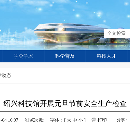
学会学术
科学普及
科技人才
馆动态
绍兴科技馆开展元旦节前安全生产检查
4 10:07
浏览次数:
字体：[
大
中
小
]
打印
分享：