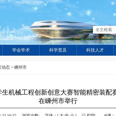
学会学术
科学普及
科技人才
区动态
>
嵊州市
大学生机械工程创新创意大赛智能精密装配
在嵊州市举行
3 16:37
浏览次数:
字体：[
大
中
小
]
打印
分享：