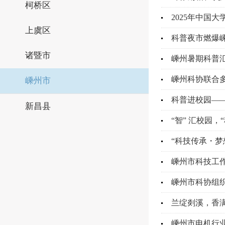
柯桥区
2025年中国
上虞区
科普夜市燃爆
诸暨市
嵊州暑期科普汇
嵊州科协联合
嵊州市
科普进校园—
新昌县
“智” 汇校园，
“科技传承・梦
嵊州市科技工作
嵊州市科协组
兰绽剡溪，香
嵊州市电机行