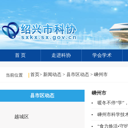
首 页
走进科协
学会学术
首页
>
新闻动态
>
县市区动态
>
嵊州市
当前位置
嵊州市
县市区动态
暖冬不停“学”
嵊州市科学技
越城区
“食力焕活•守