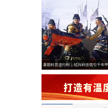
暑期科普进行时｜绍兴科技馆引千年甲胄