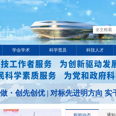
学会学术
科学普及
科技人才
做・创先创优 | 对标先进明方向 
通知
新闻动态