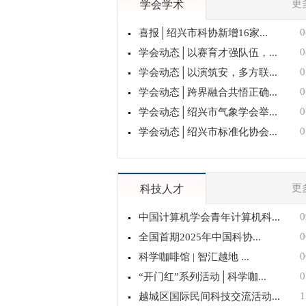
更
学会学术
0
喜报│绍兴市科协新增16家...
0
学会动态│以赛育才强队伍，...
0
学会动态│以演筑安，多方联...
0
学会动态│跨界融合共悟正确...
0
学会动态│绍兴市气象学会举...
0
学会动态│绍兴市标准化协会...
更
科技人才
0
中国计算机学会青年计算机科...
0
全国首期2025年中国科协...
0
科学咖啡馆 | 智汇越地 ...
0
“开门红”系列活动│科学咖...
1
越城区国际民间科技交流活动...