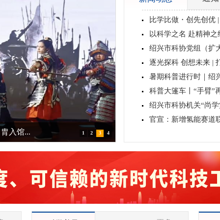
比学比做・创先创优 | 
以科学之名 赴精神之约 
绍兴市科协党组（扩大
逐光探科 创想未来 | 
暑期科普进行时｜绍兴
科普大篷车丨“手臂”再
绍兴市科协机关“尚学堂
官宣：新增氢能赛道联
入馆...
1
2
3
4