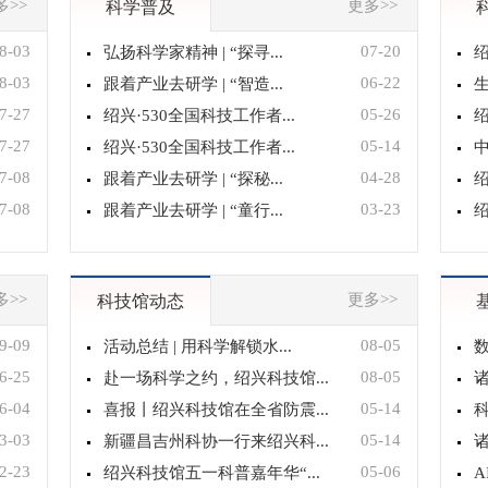
多>>
更多>>
科学普及
8-03
07-20
弘扬科学家精神 | “探寻...
绍
8-03
06-22
跟着产业去研学 | “智造...
生
7-27
05-26
绍兴·530全国科技工作者...
绍
7-27
05-14
绍兴·530全国科技工作者...
中
7-08
04-28
跟着产业去研学 | “探秘...
绍
7-08
03-23
跟着产业去研学 | “童行...
绍
多>>
更多>>
科技馆动态
9-09
08-05
活动总结 | 用科学解锁水...
数
6-25
08-05
赴一场科学之约，绍兴科技馆...
诸
6-04
05-14
喜报丨绍兴科技馆在全省防震...
科
3-03
05-14
新疆昌吉州科协一行来绍兴科...
诸
2-23
05-06
绍兴科技馆五一科普嘉年华“...
A