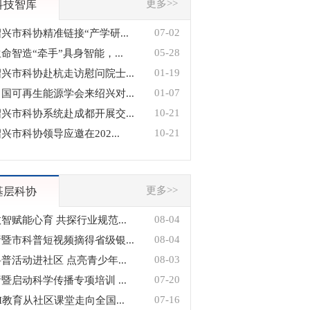
更多>>
科技智库
07-02
兴市科协精准链接“产学研...
05-28
命智造“牵手”具身智能，...
01-19
兴市科协赴杭走访慰问院士...
01-07
国可再生能源学会来绍兴对...
10-21
兴市科协系统赴成都开展交...
10-21
兴市科协领导应邀在202...
更多>>
基层科协
08-04
智赋能心育 共探行业规范...
08-04
暨市科普短视频摘得省级银...
08-03
普活动进社区 点亮青少年...
07-20
暨启动科学传播专项培训 ...
07-16
I教育从社区课堂走向全国...