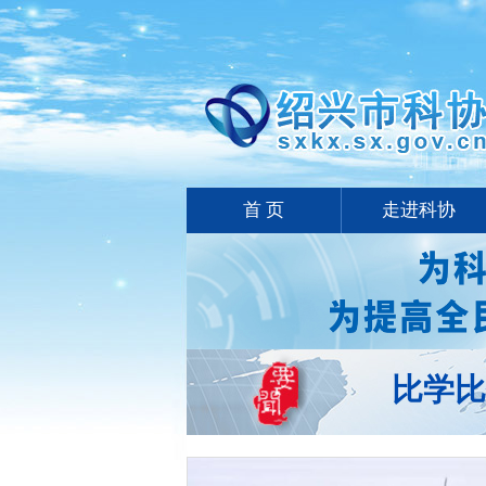
首 页
走进科协
比学比